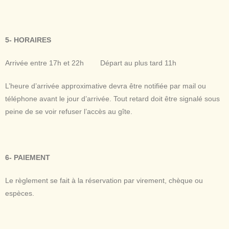
5- HORAIRES
Arrivée entre 17h et 22h
D
épart au plus tard 11h
L’heure
d’arrivée
approximative
devra
être
notifiée
par mail
ou
téléphone
avant
le jour
d’arrivée
. Tout retard doit
être
signalé
sous
peine
de se
voir
refuser
l’accès
au gîte.
6- PAIEMENT
Le
règlement
se fait à la
réservation
par virement,
chèque
ou
espèces
.